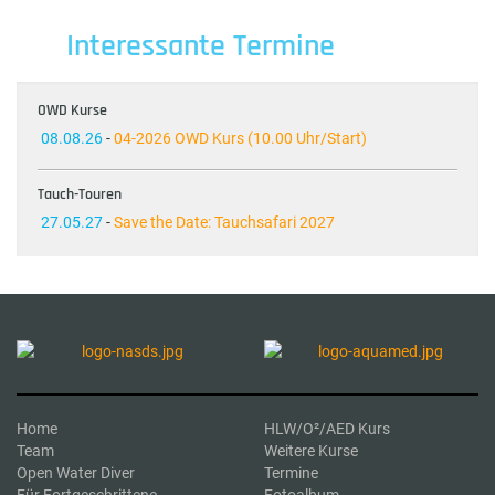
Interessante Termine
OWD Kurse
08.08.26
-
04-2026 OWD Kurs (10.00 Uhr/Start)
Tauch-Touren
27.05.27
-
Save the Date: Tauchsafari 2027
Home
HLW/O²/AED Kurs
Team
Weitere Kurse
Open Water Diver
Termine